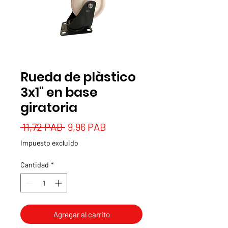
Rueda de plàstico
3x1" en base
giratoria
Precio
Precio
 11,72 PAB 
9,96 PAB
de
Impuesto excluido
oferta
Cantidad
*
Agregar al carrito