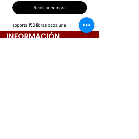
Realizar compra
soporta 150 libras cada una
INFORMACIÓN
Menú
Necesitas ayuda?
ruedasycarritospanama@hotmail.com
CONTACTOS
261-3831
6642-9698
6564-9175
6573-5443