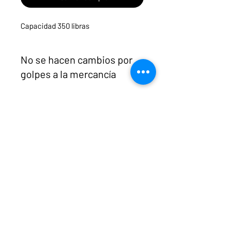
Capacidad 350 libras
No se hacen cambios por
golpes a la mercancía
Cualquier desperfecto de fábrica
INFORMACIÓN
tiene 5 días para la devolución.
¡Gracias por Preferirnos!
Menú
Necesitas ayuda?
ruedasycarritospanama@hotmail.com
CONTACTOS
261-3831