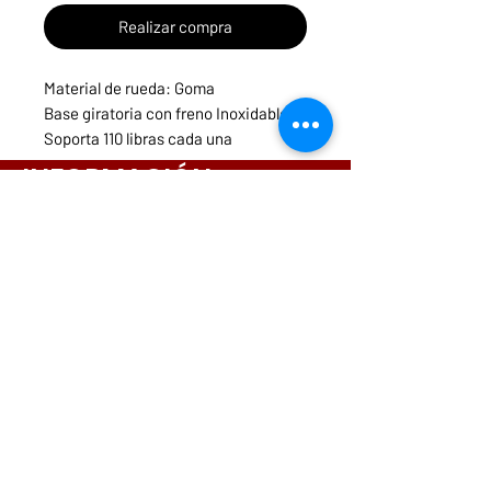
Realizar compra
Material de rueda: Goma
Base giratoria con freno Inoxidable
Soporta 110 libras cada una
COD: 9942750
INFORMACIÓN
Menú
Necesitas ayuda?
ruedasycarritospanama@hotmail.com
CONTACTOS
261-3831
6642-9698
6564-9175