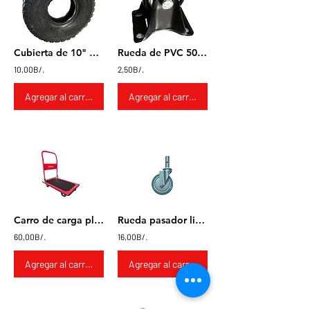
Cubierta de 10" 260X85 MM
Rueda de PVC 50x24 Fija
10,00B/.
2,50B/.
Agregar al carrito
Agregar al carrito
Carro de carga plegable tipo plataforma PRETUL 100 kg
Rueda pasador liso 5" para carretilla de aluminio 2 en 1
60,00B/.
16,00B/.
Agregar al carrito
Agregar al carrito