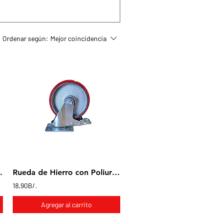
Ordenar según:
Mejor coincidencia
se giratoria 5x1"
Rueda de Hierro con Poliuretano en base giratoria con freno 5x1"
18,90B/.
Agregar al carrito