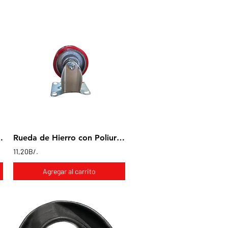
n base giratoria 3x1"
Rueda de Hierro con Poliuretano en base fija 3x1"
11,20B/.
Agregar al carrito