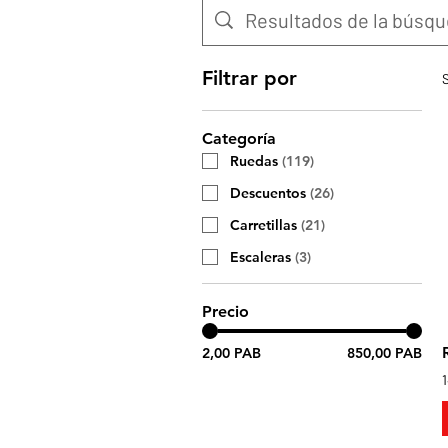
Filtrar por
Categoría
Ruedas
(
119
)
Descuentos
(
26
)
Carretillas
(
21
)
Escaleras
(
3
)
Precio
2,00 PAB
850,00 PAB