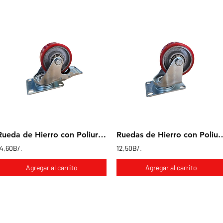
Rueda de Hierro con Poliuretano en base Giratoria con freno 3x1"
Ruedas de Hierro con Poliuretano e
14,60B/.
12,50B/.
Agregar al carrito
Agregar al carrito