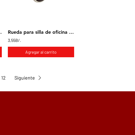
bra de vidrio
Rueda para silla de oficina con goma gris
3,55B/.
Agregar al carrito
12
Siguiente