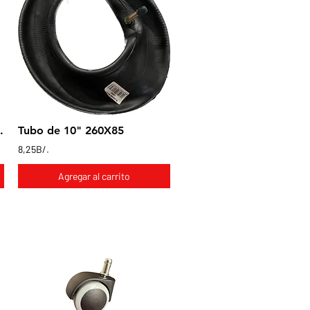
toria con freno 4x1"
Tubo de 10" 260X85
8,25B/.
Agregar al carrito