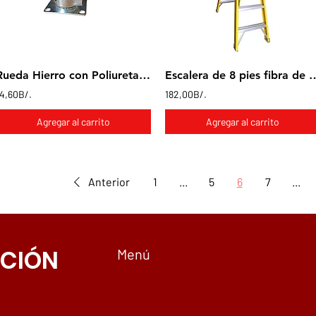
Rueda Hierro con Poliuretano en base giratoria 4x1"
Escalera de 8 pies fi
14,60B/.
182,00B/.
Agregar al carrito
Agregar al carrito
Anterior
1
...
5
6
7
...
CIÓN
Menú