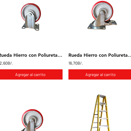
Rueda Hierro con Poliuretano en base Fija 4x1"
Rueda Hierro con Poliuretano en base gira
12,60B/.
16,70B/.
Agregar al carrito
Agregar al carrito