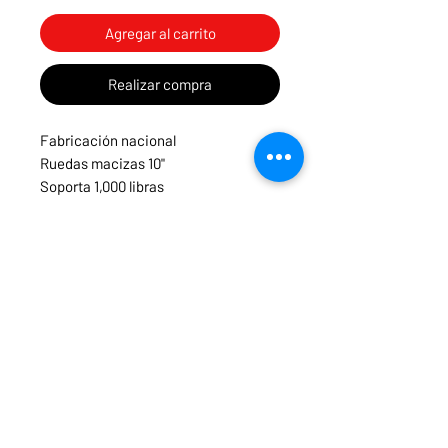
Agregar al carrito
Realizar compra
Fabricación nacional
Ruedas macizas 10"
Soporta 1,000 libras
Plato: 52x32 cm
INFORMACIÓN
Menú
Necesitas ayuda?
ruedasycarritospanama@hotmail.com
CONTACTOS