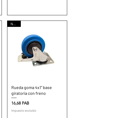
Nuevo
Vista rápida
Rueda goma 4x1" base
giratoria con freno
Precio
16,68 PAB
Impuesto excluido