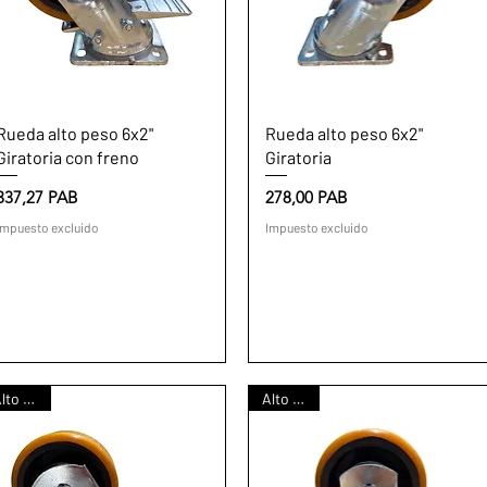
Vista rápida
Vista rápida
Rueda alto peso 6x2"
Rueda alto peso 6x2"
Giratoria con freno
Giratoria
Precio
Precio
337,27 PAB
278,00 PAB
Impuesto excluido
Impuesto excluido
Alto peso
Alto peso