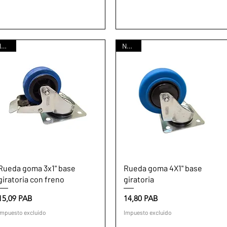
Nuevo
Nuevo
Vista rápida
Vista rápida
Rueda goma 3x1" base
Rueda goma 4X1" base
giratoria con freno
giratoria
Precio
Precio
15,09 PAB
14,80 PAB
Impuesto excluido
Impuesto excluido