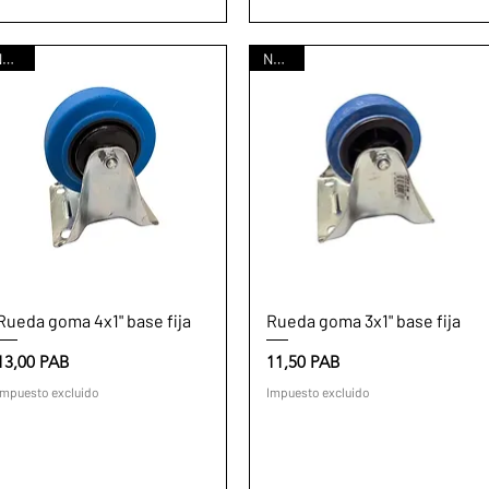
Nuevo
Nuevo
Vista rápida
Vista rápida
Rueda goma 4x1" base fija
Rueda goma 3x1" base fija
Precio
Precio
13,00 PAB
11,50 PAB
Impuesto excluido
Impuesto excluido