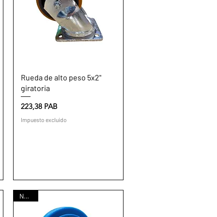
Vista rápida
Rueda de alto peso 5x2"
giratoria
Precio
223,38 PAB
Impuesto excluido
Nuevo