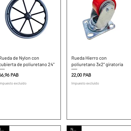
Vista rápida
Vista rápida
Rueda de Nylon con
Rueda Hierro con
cubierta de poliuretano 24"
poliuretano 3x2" giratoria
Precio
Precio
66,96 PAB
22,00 PAB
Impuesto excluido
Impuesto excluido
Nuevo
Nuevo