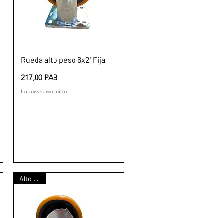
Vista rápida
Rueda alto peso 6x2" Fija
Precio
217,00 PAB
Impuesto excluido
Alto peso