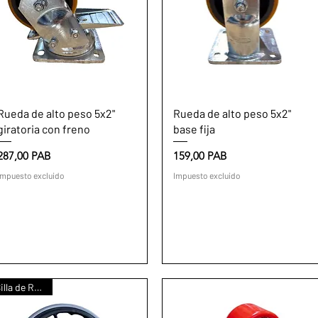
Vista rápida
Vista rápida
Rueda de alto peso 5x2"
Rueda de alto peso 5x2"
giratoria con freno
base fija
Precio
Precio
287,00 PAB
159,00 PAB
Impuesto excluido
Impuesto excluido
Silla de Ruedas