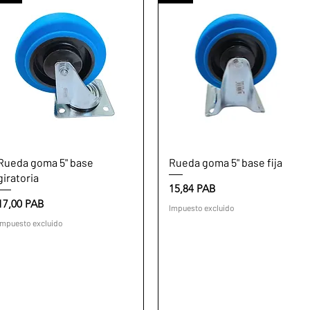
Vista rápida
Vista rápida
Rueda goma 5" base
Rueda goma 5" base fija
giratoria
Precio
15,84 PAB
Precio
17,00 PAB
Impuesto excluido
Impuesto excluido