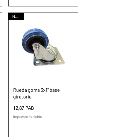
Nuevo
Vista rápida
Rueda goma 3x1" base
giratoria
Precio
12,87 PAB
Impuesto excluido