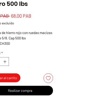
ro 500 lbs
Precio
Precio
 PAB 
68,00 PAB
de
 excluido
oferta
la de hierro rojo con ruedas macizas
je 5/8. Cap 500 lbs
 CH300
d
*
r al carrito
Realizar compra