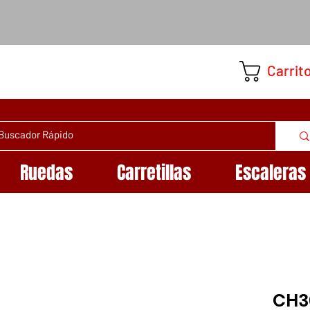
Carrit
Ruedas
Carretillas
Escaleras
CH30