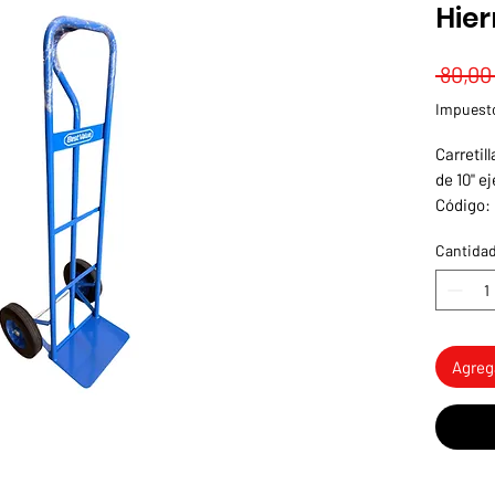
Hier
 80,00
Impuesto
Carretil
de 10" e
Código:
Cantida
Agrega