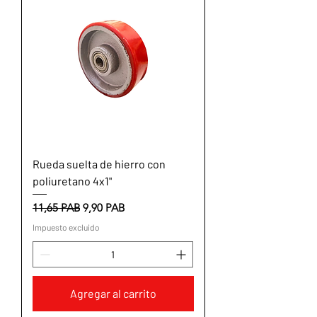
Rueda suelta de hierro con
poliuretano 4x1"
Precio
Precio de oferta
11,65 PAB
9,90 PAB
Impuesto excluido
Agregar al carrito