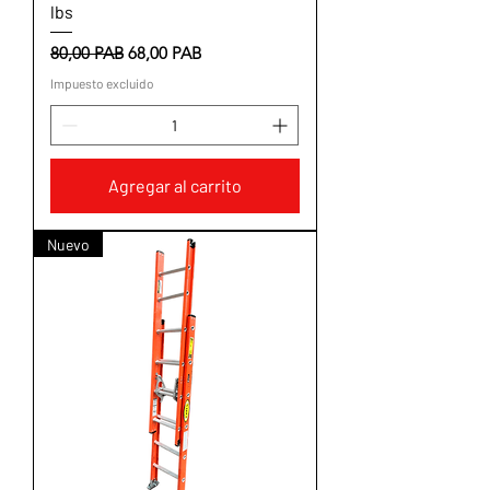
lbs
Precio
Precio de oferta
80,00 PAB
68,00 PAB
Impuesto excluido
Agregar al carrito
Nuevo