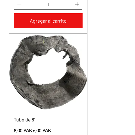
Agregar al carrito
Tubo de 8"
Precio
Precio de oferta
8,00 PAB
6,00 PAB