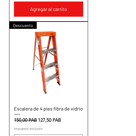
Agregar al carrito
Descuento
Escalera de 4 pies fibra de vidrio
Precio
Precio de oferta
150,00 PAB
127,50 PAB
Impuesto excluido