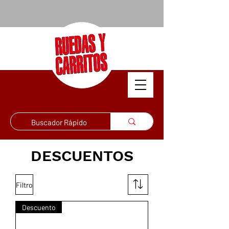
DESCUENTOS
Filtro
Descuento