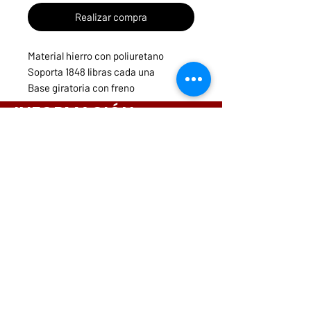
Realizar compra
Material hierro con poliuretano
Soporta 1848 libras cada una
Base giratoria con freno
INFORMACIÓN
Menú
Necesitas ayuda?
ruedasycarritospanama@hotmail.com
CONTACTOS
261-3831
6642-9698
6564-9175