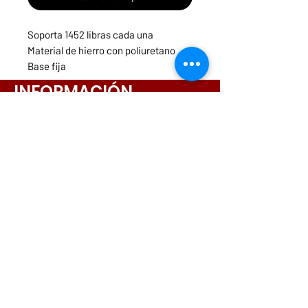
Soporta 1452 libras cada una
Material de hierro con poliuretano
Base fija
INFORMACIÓN
Menú
Necesitas ayuda?
ruedasycarritospanama@hotmail.com
CONTACTOS
261-3831
6642-9698
6564-9175
6573-5443