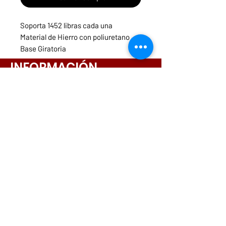
Soporta 1452 libras cada una
Material de Hierro con poliuretano
Base Giratoria
INFORMACIÓN
Menú
Necesitas ayuda?
ruedasycarritospanama@hotmail.com
CONTACTOS
261-3831
6642-9698
6564-9175
6573-5443