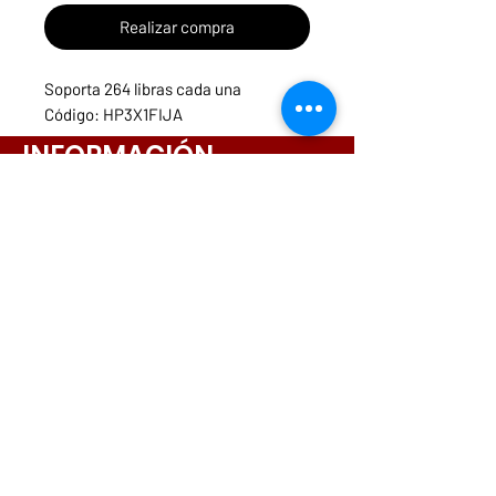
Realizar compra
Soporta 264 libras cada una
Código: HP3X1FIJA
INFORMACIÓN
Menú
Necesitas ayuda?
ruedasycarritospanama@hotmail.com
CONTACTOS
261-3831
6642-9698
6564-9175
6573-5443