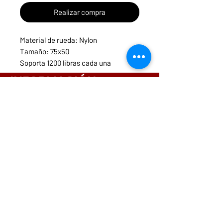
Realizar compra
Material de rueda: Nylon
Tamaño: 75x50
Soporta 1200 libras cada una
Base giratoria
INFORMACIÓN
Menú
Necesitas ayuda?
ruedasycarritospanama@hotmail.com
CONTACTOS
261-3831
6642-9698
6564-9175