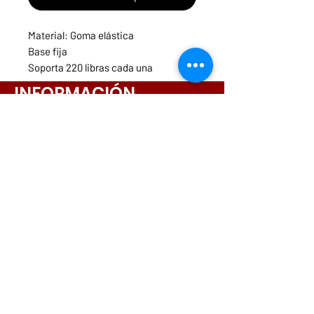
Material: Goma elástica
Base fija
Soporta 220 libras cada una
COD: GA100F
INFORMACIÓN
Menú
Necesitas ayuda?
ruedasycarritospanama@hotmail.com
CONTACTOS
261-3831
6642-9698
6564-9175
6573-5443