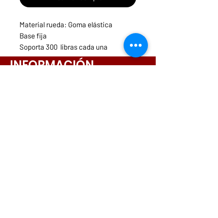
Material rueda: Goma elástica
Base fija
Soporta 300 libras cada una
COD: GA125F
INFORMACIÓN
Menú
Necesitas ayuda?
ruedasycarritospanama@hotmail.com
CONTACTOS
261-3831
6642-9698
6564-9175
6573-5443