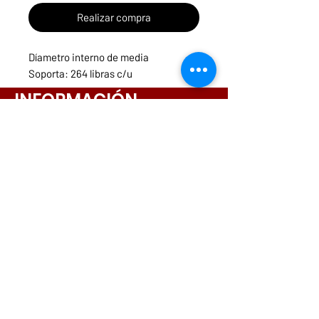
Realizar compra
Díametro interno de media
Soporta: 264 libras c/u
INFORMACIÓN
Menú
Necesitas ayuda?
ruedasycarritospanama@hotmail.com
CONTACTOS
261-3831
6642-9698
6564-9175
6573-5443