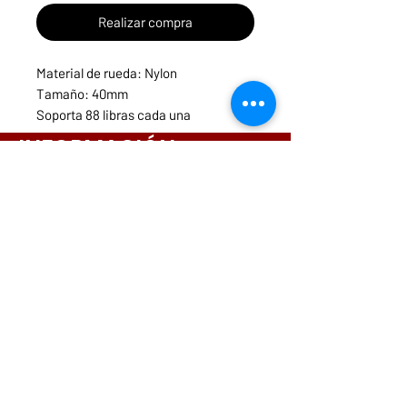
Realizar compra
Material de rueda: Nylon
Tamaño: 40mm
Soporta 88 libras cada una
Base Giratoria con freno
INFORMACIÓN
Menú
Necesitas ayuda?
ruedasycarritospanama@hotmail.com
CONTACTOS
261-3831
6642-9698
6564-9175