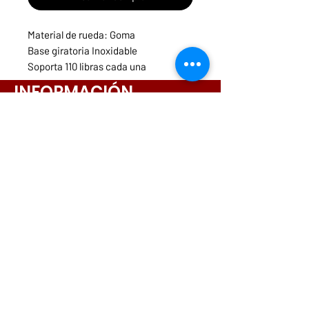
Material de rueda: Goma
Base giratoria Inoxidable
Soporta 110 libras cada una
COD: 9942740
INFORMACIÓN
Menú
Necesitas ayuda?
ruedasycarritospanama@hotmail.com
CONTACTOS
261-3831
6642-9698
6564-9175
6573-5443